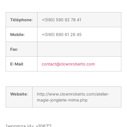
Téléphone
:
+(590) 590 92 78 41
Mobile
:
+(590) 690 61 26 45
Fax
:
E-Mail
:
contact@clownroberto.com
Website
:
http://www.clownroberto.com/atelier-
magie-jonglerie-mime.php
[wpgmza id= »1067″]