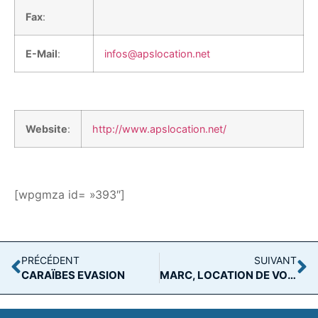
Fax
:
E-Mail
:
infos@apslocation.net
Website
:
http://www.apslocation.net/
[wpgmza id= »393″]
PRÉCÉDENT
SUIVANT
CARAÏBES EVASION
MARC, LOCATION DE VOITURE AÉROPORT DE GUADELOUPE