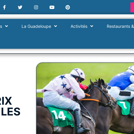
es
La Guadeloupe
Activités
Restaurants &
RIX
 LES