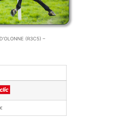
D’OLONNE (R3C5) –
 €