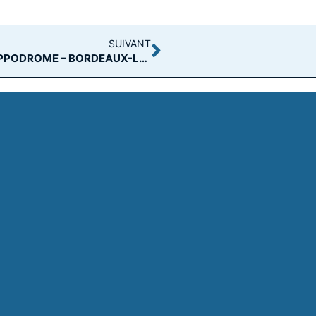
SUIVANT
R4C2 – ARRIVÉE PMU PRIX LA TABLE DE L’HIPPODROME – BORDEAUX-LE BOUSCAT