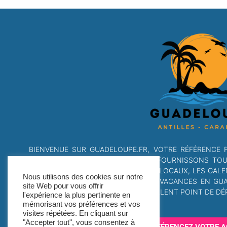
BIENVENUE SUR GUADELOUPE.FR, VOTRE RÉFÉRENCE 
DANS LES DOM-TOM. NOUS VOUS FOURNISSONS TOUTE
ADRESSES CHAUDES, LES CONSEILS LOCAUX, LES GALE
Nous utilisons des cookies sur notre
SI VOUS ÊTES À LA RECHERCHE DE VACANCES EN GU
site Web pour vous offrir
CARAÏBES, NOTRE SITE EST UN EXCELLENT POINT DE DÉP
l'expérience la plus pertinente en
mémorisant vos préférences et vos
visites répétées. En cliquant sur
"Accepter tout", vous consentez à