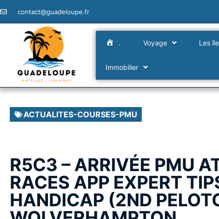
contact@guadeloupe.fr
.
Voyage
Les îl
Immobilier
ACTUALITES-COURSES-PMU
R5C3 – ARRIVÉE PMU A
RACES APP EXPERT TIP
HANDICAP (2ND PELOTO
WOLVERHAMPTON