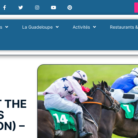
es
La Guadeloupe
Activités
Restaurants &
T THE
S
N) –