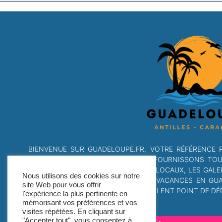
BIENVENUE SUR GUADELOUPE.FR, VOTRE RÉFÉRENCE 
DANS LES DOM-TOM. NOUS VOUS FOURNISSONS TOUTE
ADRESSES CHAUDES, LES CONSEILS LOCAUX, LES GALE
Nous utilisons des cookies sur notre
SI VOUS ÊTES À LA RECHERCHE DE VACANCES EN GU
site Web pour vous offrir
CARAÏBES, NOTRE SITE EST UN EXCELLENT POINT DE DÉP
l'expérience la plus pertinente en
mémorisant vos préférences et vos
visites répétées. En cliquant sur
"Accepter tout", vous consentez à