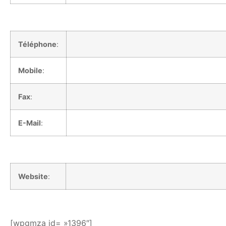
Téléphone
:
Mobile
:
Fax
:
E-Mail
:
Website
:
[wpgmza id= »1396″]